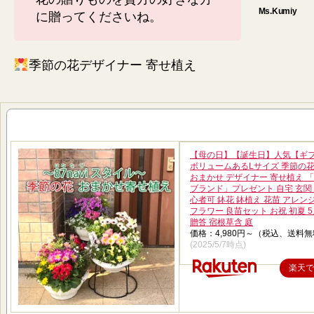
に贈ってくださいね。
季節の花デザイナー 寄せ植え
【母の日】【誕生日】人気【ギ
ボリュームあるLサイズ 季節の花
おまかせ デザイナー 寄せ植え 「87
ブランド」プレゼント 自宅 玄関 
心者可 鉢花 鉢植え 花苗 アレン
フラワー 良苗セット お祝 初夏 5
贈答 宿根草含 庭
価格：4,980円～（税込、送料無
(2025/5/7時点)
楽天で