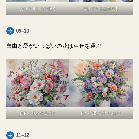
カサブランカで祝う
クレマチスは仲良し
09–10
自由と愛がいっぱいの花は幸せを運ぶ
自由に咲き誇る花々
白い花瓶に花いっぱい
11–12