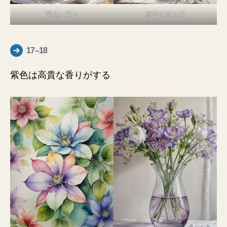
黄色い花々
窓辺を飾る花
17–18
紫色は高貴な香りがする