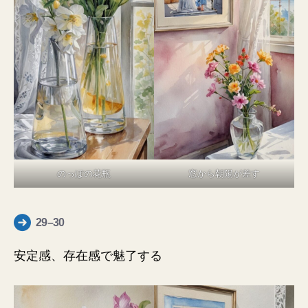
のっぽの花瓶
窓から朝陽が差す
29–30
安定感、存在感で魅了する