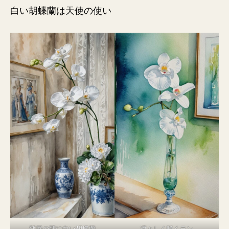
白い胡蝶蘭は天使の使い
部屋の隅に白い胡蝶蘭
凛々しく咲くラン