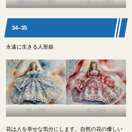
花籠の外にもバラ模様
マーガレットの花束
34–35
永遠に生きる人形姫
青い人形姫
赤い人形姫
花は人を幸せな気分にします。自然の花の優しい