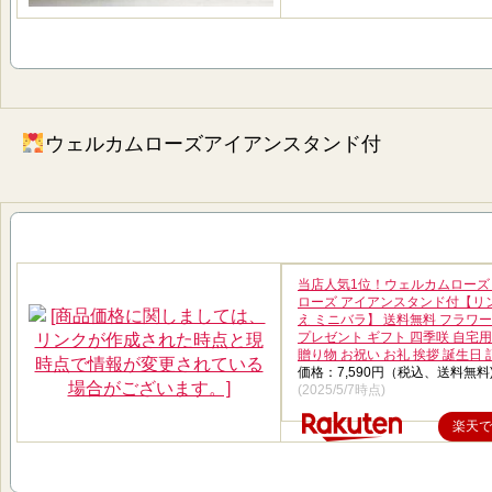
ウェルカムローズアイアンスタンド付
当店人気1位！ウェルカムローズ
ローズ アイアンスタンド付【リ
え ミニバラ】 送料無料 フラワ
プレゼント ギフト 四季咲 自宅用
贈り物 お祝い お礼 挨拶 誕生日
価格：7,590円（税込、送料無料
(2025/5/7時点)
楽天で