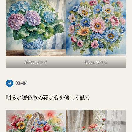
庭のアジサイ
夢のヒマワリ
03–04
明るい暖色系の花は心を優しく誘う