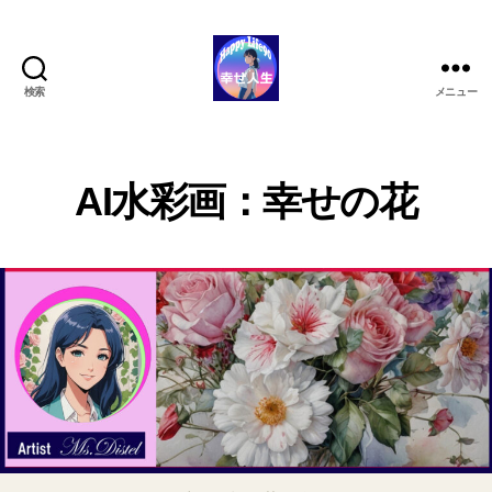
検索
メニュー
ハ
ッ
ピ
ー
AI水彩画：幸せの花
ラ
イ
フ
90