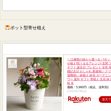
ポット型寄せ植え
＼11種類の鉢から選べる／[ポッ
せ植え]花うるるアレンジ| 玄関 
ギフト 誕生日 プレゼント 女性 母
婚記念日 おしゃれ 新築祝い ク
退職祝い 鉢植え 鉢花 ガーデニン
ワー 屋外 ギフト 寄植え 生花 鉢
秋 冬
価格：5,980円（税込、送料別)
(2025/5/7時点)
楽天で