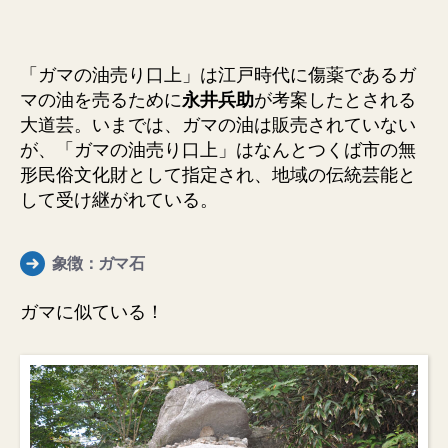
「ガマの油売り口上」は江戸時代に傷薬であるガ
マの油を売るために
永井兵助
が考案したとされる
大道芸。いまでは、ガマの油は販売されていない
が、「ガマの油売り口上」はなんとつくば市の無
形民俗文化財として指定され、地域の伝統芸能と
して受け継がれている。
象徴：ガマ石
ガマに似ている！