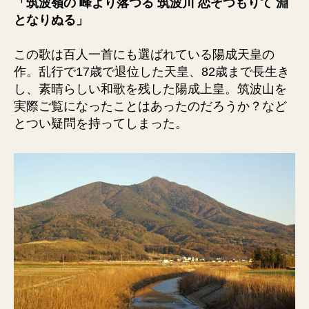
「筑波嶺の 峰より落つる 筑波川 恋ぞつもりて 淵
となりぬる」
この歌は百人一首にも選ばれている陽成天皇の
作。乱行で17歳で退位した天皇、82歳まで長生き
し、素晴らしい和歌を残した陽成上皇。筑波山を
実際ご覧になったことはあったのだろうか？など
とつい疑問を持ってしまった。