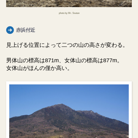
photo by Mr. Soutan
赤浜付近
見上げる位置によって二つの山の高さが変わる。
男体山の標高は871m、女体山の標高は877m。
女体山がほんの僅か高い。