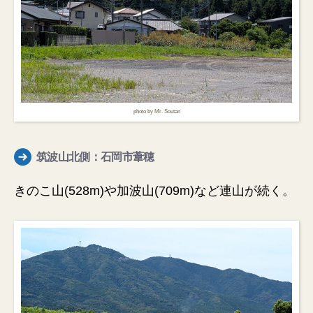
photo by Mr. Soutan
筑波山北側：石岡市葦穂
きのこ山(528m)や加波山(709m)など連山が続く。