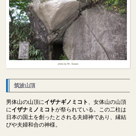
photo by Mr. Soutan
筑波山頂
男体山の山頂に
イザナギノミコト
、女体山の山頂
に
イザナミノミコト
が祭られている。この二柱は
日本の国土を創ったとされる夫婦神であり、縁結
びや夫婦和合の神様。