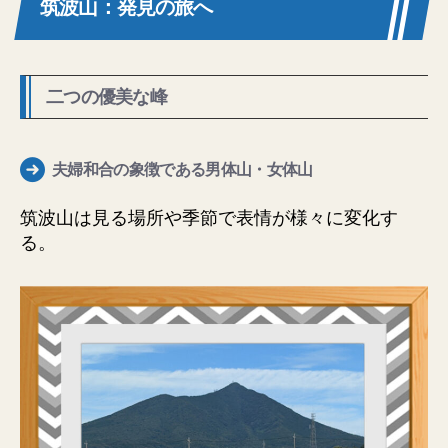
筑波山：発見の旅へ
二つの優美な峰
夫婦和合の象徴である男体山・女体山
筑波山は見る場所や季節で表情が様々に変化す
る。