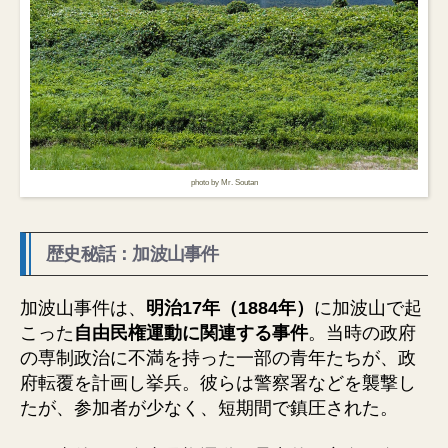
photo by Mr. Soutan
歴史秘話：加波山事件
加波山事件は、
明治17年（1884年）
に加波山で起
こった
自由民権運動に関連する事件
。当時の政府
の専制政治に不満を持った一部の青年たちが、政
府転覆を計画し挙兵。彼らは警察署などを襲撃し
たが、参加者が少なく、短期間で鎮圧された。