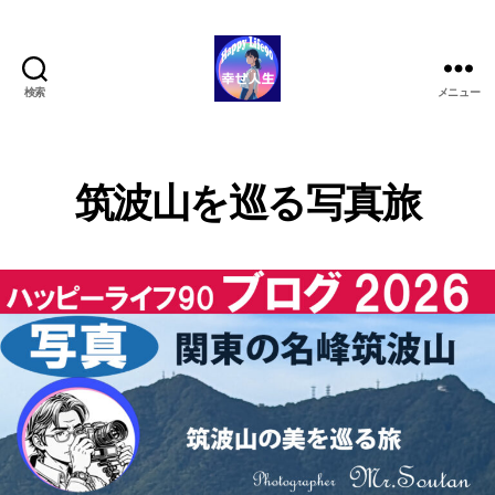
検索
メニュー
ハ
ッ
ピ
ー
筑波山を巡る写真旅
ラ
イ
フ
90