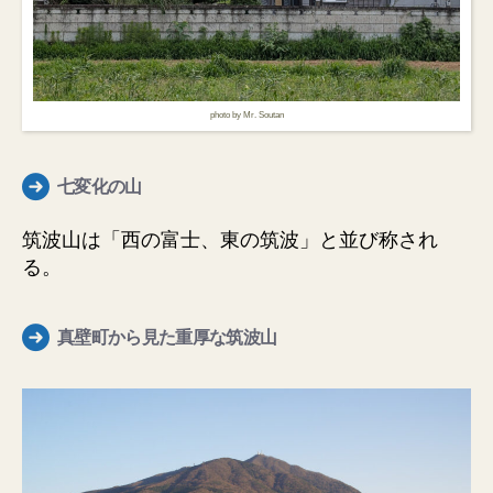
photo by Mr. Soutan
七変化の山
筑波山は「西の富士、東の筑波」と並び称され
る。
真壁町から見た重厚な筑波山