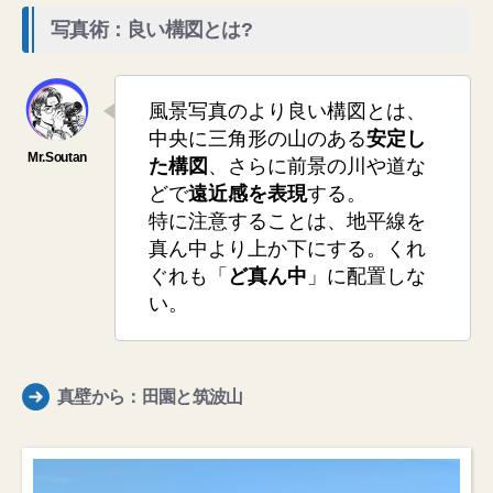
写真術：良い構図とは?
風景写真のより良い構図とは、
中央に三角形の山のある
安定し
た構図
、さらに前景の川や道な
どで
遠近感を表現
する。
特に注意することは、地平線を
真ん中より上か下にする。くれ
ぐれも「
ど真ん中
」に配置しな
い。
真壁から：田園と筑波山