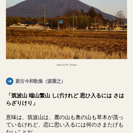
photo by Mr. Soutan
新古今和歌集（源重之）
「筑波山 端山繁山 しげけれど 思ひ入るには さは
らざりけり」
意味は、筑波山は、麓の山も奥の山も草木が茂っ
ているけれど、恋に思い入るには何のさまたげも
ないことだ。