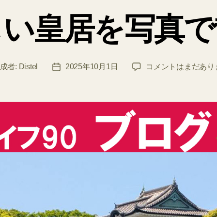
ゴ
しい皇居を写真で
リ
ー
美
成者:
Distel
2025年10月1日
コメントはまだあり
投
し
稿
い
日
皇
居
を
写
真
で
散
歩
へ
の