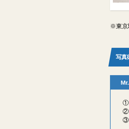
※東京
写真
M
①
②
③