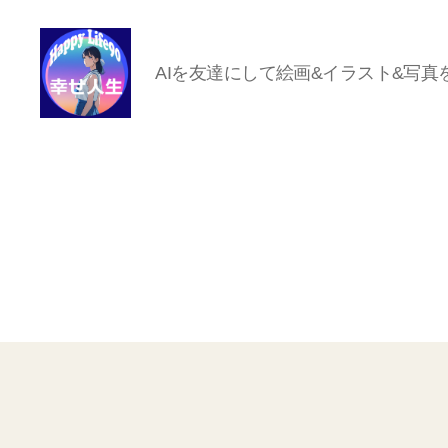
AIを友達にして絵画&イラスト&写真
ハ
ッ
ピ
ー
ラ
イ
フ
90