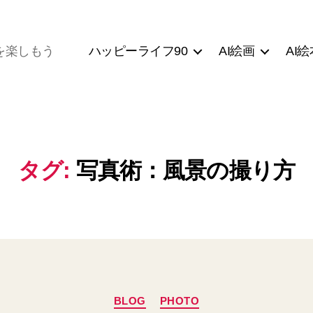
ハッピーライフ90
AI絵画
AI絵
を楽しもう
タグ:
写真術：風景の撮り方
カ
BLOG
PHOTO
テ