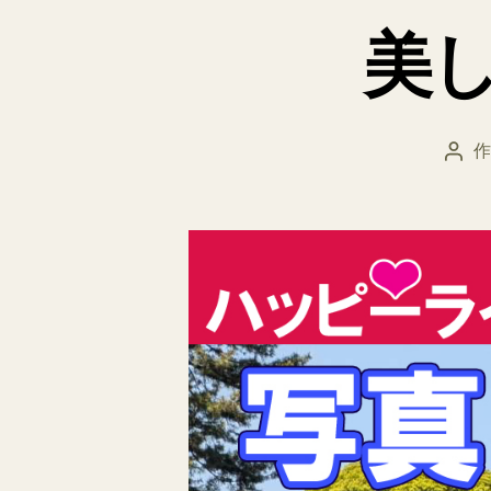
美
作
投
稿
者