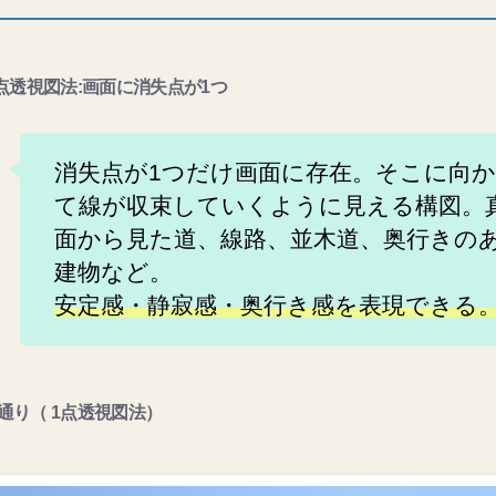
1点透視図法:画面に消失点が1つ
消失点が1つだけ画面に存在。そこに向
て線が収束していくように見える構図。
面から見た道、線路、並木道、奥行きの
建物など。
安定感・静寂感・奥行き感を表現できる
通り（ 1点透視図法）