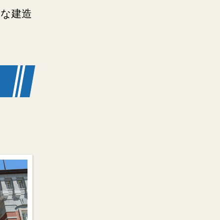
的な建造
。