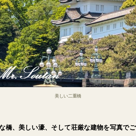
美しい二重橋
な橋、美しい濠、そして荘厳な建物を写真でご