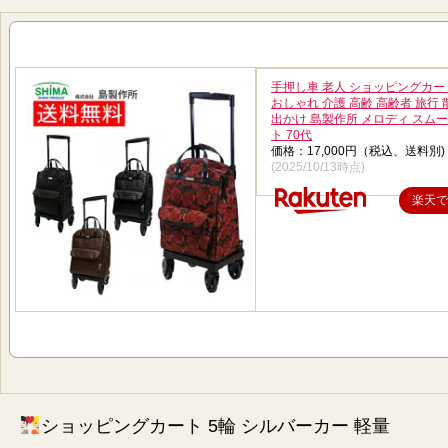
手押し車 老人 ショッピングカー
おしゃれ 介護 高齢 高齢者 旅行 
出かけ 島製作所 メロディ スムー
ト 70代
価格：17,000円（税込、送料別)
(2025/10/13時点)
楽天で
ショッピングカート 5輪 シルバーカー 軽量