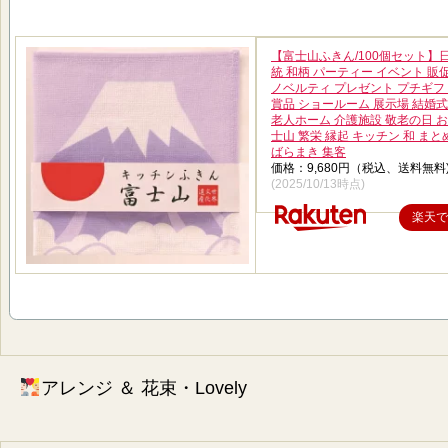
【富士山ふきん/100個セット】日
統 和柄 パーティー イベント 販
ノベルティ プレゼント プチギフ
賞品 ショールーム 展示場 結婚式
老人ホーム 介護施設 敬老の日 お
士山 繁栄 縁起 キッチン 和 ま
ばらまき 集客
価格：9,680円（税込、送料無料
(2025/10/13時点)
楽天で
アレンジ ＆ 花束・Lovely