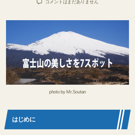
[富
コメントはまだありません
者
日
士
山
の
多
様
な
美
し
さ
を
7
つ
の
photo by Mr.Soutan
ス
ポ
ッ
ト
はじめに
か
ら
迫