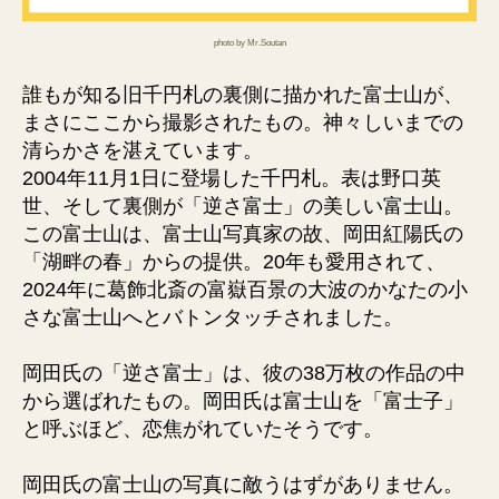
photo by Mr.Soutan
誰もが知る旧千円札の裏側に描かれた富士山が、
まさにここから撮影されたもの。神々しいまでの
清らかさを湛えています。
2004年11月1日に登場した千円札。表は野口英
世、そして裏側が「逆さ富士」の美しい富士山。
この富士山は、富士山写真家の故、岡田紅陽氏の
「湖畔の春」からの提供。20年も愛用されて、
2024年に葛飾北斎の富嶽百景の大波のかなたの小
さな富士山へとバトンタッチされました。
岡田氏の「逆さ富士」は、彼の38万枚の作品の中
から選ばれたもの。岡田氏は富士山を「富士子」
と呼ぶほど、恋焦がれていたそうです。
岡田氏の富士山の写真に敵うはずがありません。