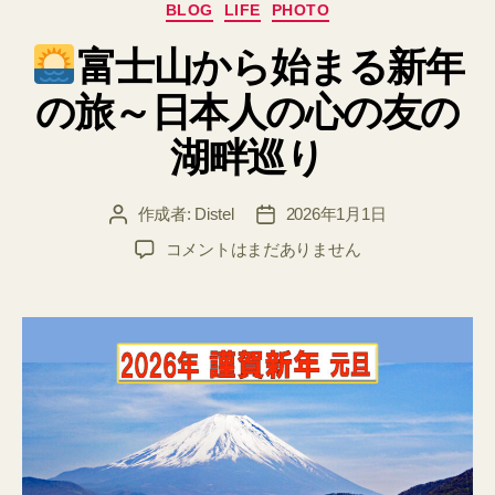
カ
BLOG
LIFE
PHOTO
テ
富士山から始まる新年
ゴ
リ
の旅～日本人の心の友の
ー
湖畔巡り
作成者:
Distel
2026年1月1日
投
投
稿
稿
コメントはまだありません
者
日
富
士
山
か
ら
始
ま
る
新
年