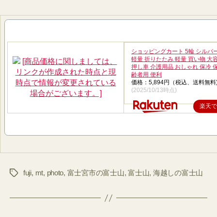
ショッピングカート 5輪 シルバ
軽量 折りたたみ 軽量 買い物 大
押し車 介護用品 おしゃれ 保冷 
齢者用 便利
価格：5,894円（税込、送料無料
(2025/10/13時点)
楽天で
fuji
,
mt
,
photo
,
富士宮市の富士山
,
富士山
,
海越しの富士山
タ
グ