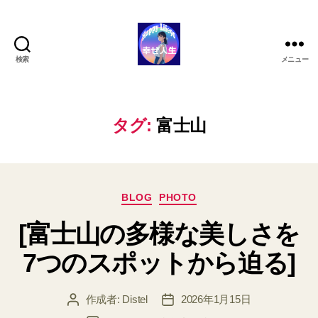
検索
メニュー
ハ
ッ
ピ
ー
タグ:
富士山
ラ
イ
フ
90
カ
BLOG
PHOTO
テ
[富士山の多様な美しさを
ゴ
リ
7つのスポットから迫る]
ー
作成者:
Distel
2026年1月15日
投
投
稿
稿