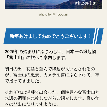
の
旅
photo by Mr.Soutan
～
日
本
人
新年あけましておめでとうございます！
の
心
の
2026年の始まりにふさわしい、日本一の縁起物
友
の
「富士山」
の旅へご案内します。
湖
畔
初日の出、初詣と並んで縁起が良いとされるの
巡
が、富士山の絶景。カメラを首にぶら下げて、車
り
で巡ってきました。
へ
の
それぞれの湖畔で出会った、個性豊かな富士山と
水辺の調和を比較しながらご紹介します。良い年
への門出になりますように。