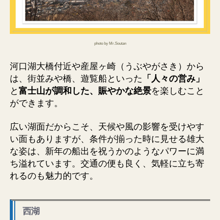
photo by Mr.Soutan
河口湖大橋付近や産屋ヶ崎（うぶやがさき）から
は、街並みや橋、遊覧船といった
「人々の営み」
と
富士山が調和した、賑やかな絶景
を楽しむこと
ができます。
広い湖面だからこそ、天候や風の影響を受けやす
い面もありますが、条件が揃った時に見せる雄大
な姿は、新年の船出を祝うかのようなパワーに満
ち溢れています。交通の便も良く、気軽に立ち寄
れるのも魅力的です。
西湖