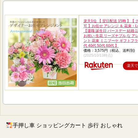
楽天1位 【 翌日配送 15時 】【
可 】お任せ アレンジ ＆ 花束・Lo
【退職 誕生日 バースデー 結婚 
お祝い 生花 リーズナブル な ア
ント 花束 ミニブーケ ギフトフラ
代 40代 50代 60代 】
価格：3,575円（税込、送料別)
(2025/10/13時点)
楽天で
手押し車 ショッピングカート 歩行 おしゃれ