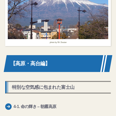
photo by Mr.Soutan
【高原・高台編】
特別な空気感に包まれた富士山
4-1.
命の輝き
– 朝霧高原