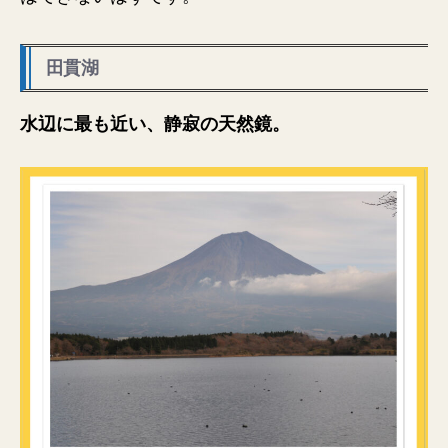
田貫湖
水辺に最も近い、静寂の天然鏡。