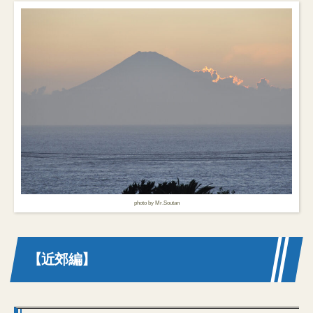
photo by Mr.Soutan
【近郊編】