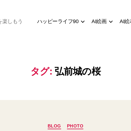
ハッピーライフ90
AI絵画
AI絵
を楽しもう
タグ:
弘前城の桜
カ
BLOG
PHOTO
テ