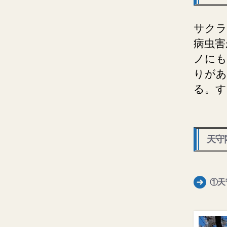
サクラ
病虫害
ノにも
りがあ
る。す
天守
①天