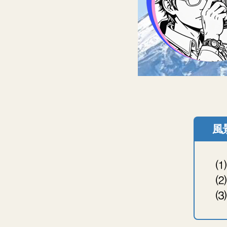
風
⑴
⑵
⑶