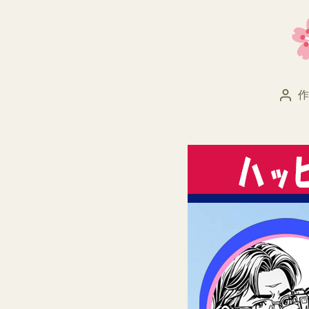
作
投
稿
者