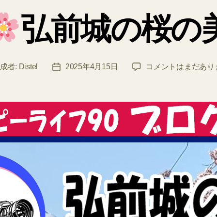
ゴ
弘前城の桜の
リ
ー
成者:
Distel
2025年4月15日
コメントはまだあり
投
弘
稿
前
日
城
の
桜
の
美
へ
の