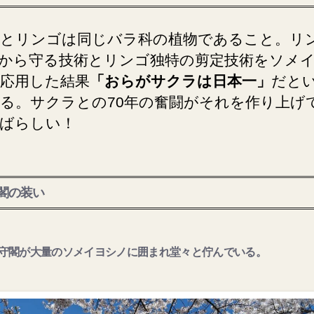
とリンゴは同じバラ科の植物であること。リ
から守る技術とリンゴ独特の剪定技術をソメ
応用した結果
「おらがサクラは日本一」
だと
る。サクラとの70年の奮闘がそれを作り上げ
ばらしい！
閣の装い
守閣が大量のソメイヨシノに囲まれ堂々と佇んでいる。