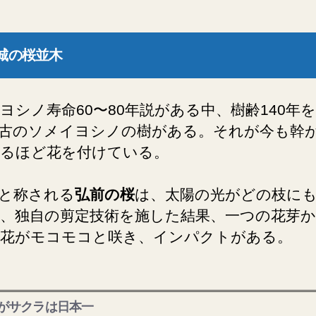
城の桜並木
ヨシノ寿命60〜80年説がある中、樹齢140年
古のソメイヨシノの樹がある。それが今も幹
るほど花を付けている。
と称される
弘前の桜
は、太陽の光がどの枝に
、独自の剪定技術を施した結果、一つの花芽
花がモコモコと咲き、インパクトがある。
がサクラは日本一