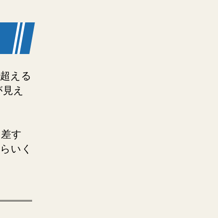
を超える
が見え
も差す
からいく