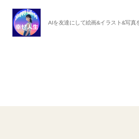
AIを友達にして絵画&イラスト&写真
ハ
ッ
ピ
ー
ラ
イ
フ
90