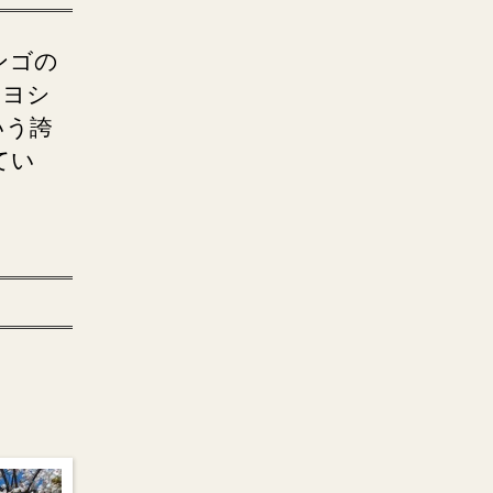
ンゴの
イヨシ
いう誇
てい