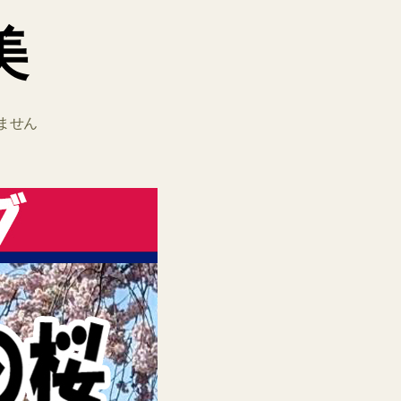
美
ません