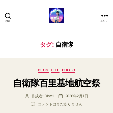
検索
メニュー
ハ
ッ
ピ
ー
タグ:
自衛隊
ラ
イ
フ
90
カ
BLOG
LIFE
PHOTO
テ
自衛隊百里基地航空祭
ゴ
リ
ー
作成者:
Distel
2026年2月1日
投
投
稿
稿
自
コメントはまだありません
者
日
衛