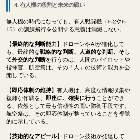
4. 有人機の役割と未来の戦い
無人機の時代になっても、有人戦闘機（F-2やF-
15）の訓練飛行を公開する意義は消滅しない。
【
最終的な判断能力
】ドローンやAIが進化して
も、最終的な
戦略的な判断、人道的な判断、そし
て外交的な判断
を行うのは、人間のパイロットや
指揮官。航空祭は、その「人」の技術と能力を公
開している。
【
即応体制の維持
】有人機は、高度な情報収集や
複雑な作戦を、
即座に、確実に行う
ことができ
る、依然として最も信頼性の高い防衛手段です。
航空祭は、その即応体制が整っていることを視覚
的に示している。
【
技術的なアピール
】ドローン技術が発達して