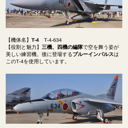
【機体名】
T-4
T-4-634
【役割と魅力】
三機、四機の編隊
で空を舞う姿が
美しい練習機。後に登場する
ブルーインパルス
は
このT-4を使用しています。