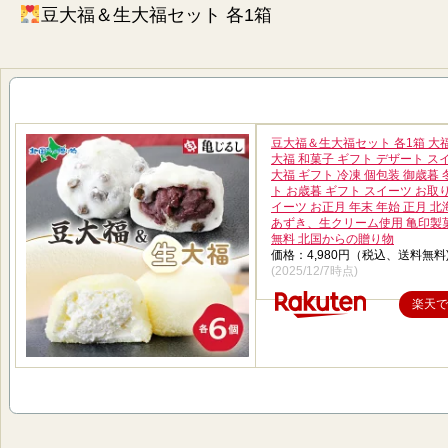
豆大福＆生大福セット 各1箱
豆大福＆生大福セット 各1箱 大福
大福 和菓子 ギフト デザート ス
大福 ギフト 冷凍 個包装 御歳暮
ト お歳暮 ギフト スイーツ お取
イーツ お正月 年末 年始 正月 
あずき、生クリーム使用 亀印製菓
無料 北国からの贈り物
価格：4,980円（税込、送料無料
(2025/12/7時点)
楽天で