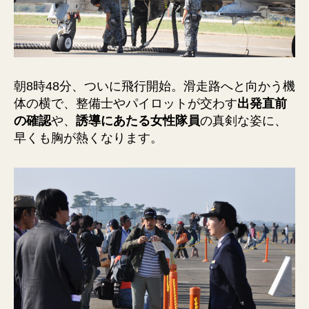
朝8時48分、ついに飛行開始。滑走路へと向かう機
体の横で、整備士やパイロットが交わす
出発直前
の確認
や、
誘導にあたる女性隊員
の真剣な姿に、
早くも胸が熱くなります。