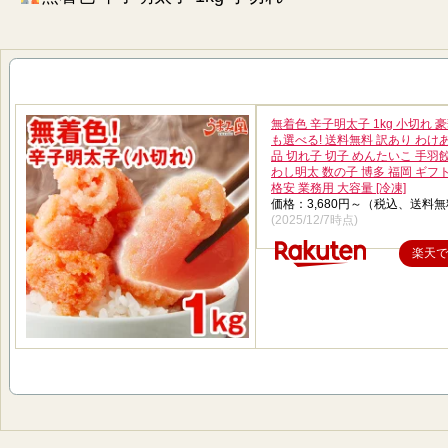
無着色 辛子明太子 1kg 小切れ 
も選べる! 送料無料 訳あり わけ
品 切れ子 切子 めんたいこ 手羽
わし明太 数の子 博多 福岡 ギフ
格安 業務用 大容量 [冷凍]
価格：3,680円～（税込、送料無
(2025/12/7時点)
楽天で