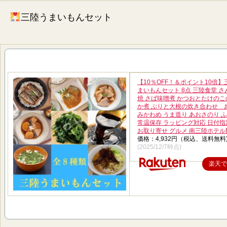
三陸うまいもんセット
【10％OFF！＆ポイント10倍】
まいもんセット 8点 三陸食堂 さ
焼 さば味噌煮 かつおとたけのこ
か煮 ぶりと大根の炊き合わせ 
みかわめ うま造り あおさのり
常温保存 ラッピング対応 日付指
お取り寄せ グルメ 南三陸ホテル
価格：4,932円（税込、送料無料
(2025/12/7時点)
楽天で