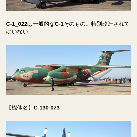
C-1_022
は一般的な
C-1
そのもの。特別改造されて
はいない。
【機体名】
C-130-073