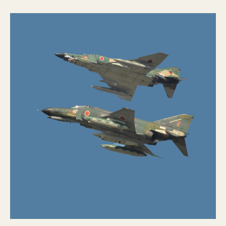
隊
百
里
基
地
航
空
祭
へ
の