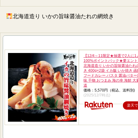
北海道造り いかの旨味醤油たれの網焼き
【12/4～11限定★抽選で2人に
100%ポイントバック★要エン
北海道造り いかの旨味醤油たれ
き 400g×2袋 イカ飯 いか焼き 
フードカレー パスタ 醤油バター
味 干物 おつまみ 海の幸 海鮮 大
道
価格：5,570円（税込、送料別)
(2025/12/7時点)
楽天で