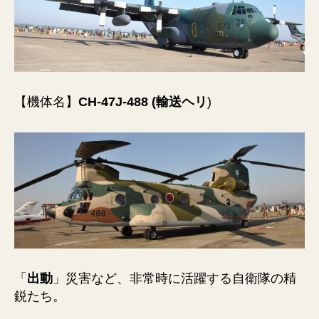
【機体名】
CH-47J-488 (輸送ヘリ
)
「
出動
」災害など、非常時に活躍する自衛隊の精
鋭たち。