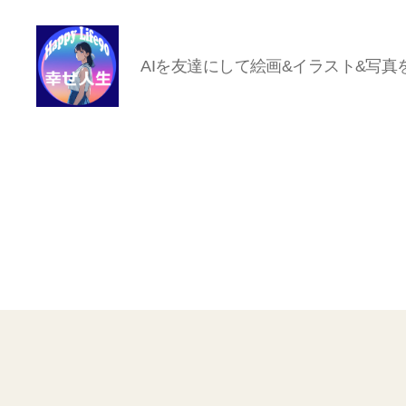
AIを友達にして絵画&イラスト&写真
ハ
ッ
ピ
ー
ラ
イ
フ
90