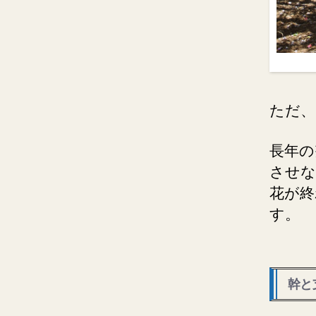
ただ、
長年の
させな
花が終
す。
幹と