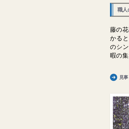
職人
藤の花
かると
のシン
暇の集
見事