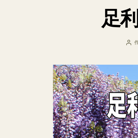
足
投
稿
者