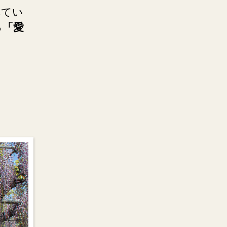
れてい
る
「愛
。