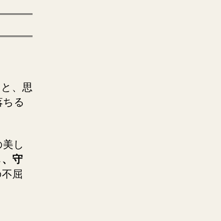
ると、思
落ちる
の美し
し、守
の不屈