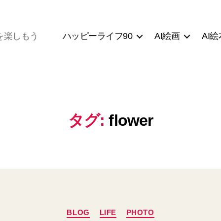
ハッピーライフ90
AI絵画
AI絵
を楽しもう
タグ:
flower
カ
BLOG
LIFE
PHOTO
テ