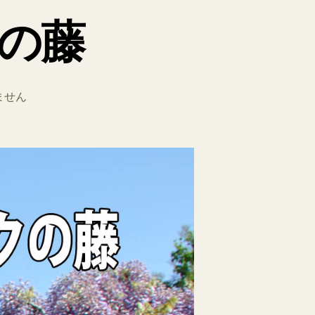
の藤
ません