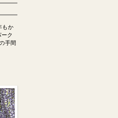
年もか
パーク
の手間