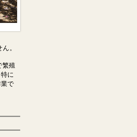
せん。
で繁殖
。特に
作業で