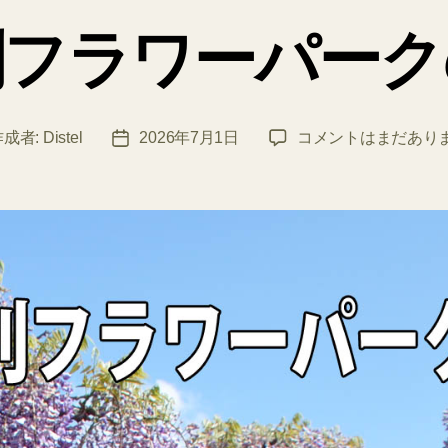
ゴ
利フラワーパーク
リ
ー
足
作成者:
Distel
2026年7月1日
コメントはまだあり
投
利
稿
フ
日
ラ
ワ
ー
パ
ー
ク
の
藤
へ
の