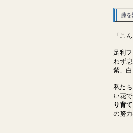
藤を
「こん
足利フ
わず息
紫、白
私たち
い花で
り育て
の努力